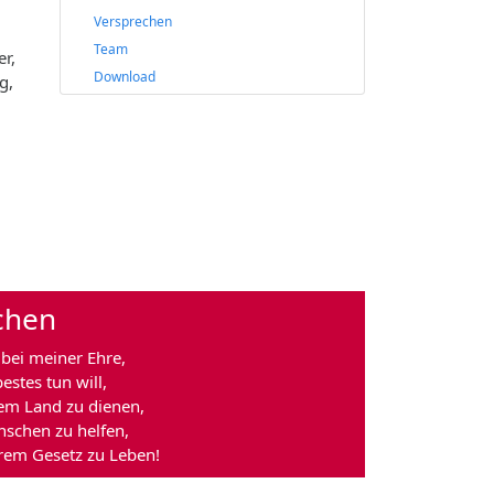
Versprechen
Team
r,
Download
g,
chen
 bei meiner Ehre,
estes tun will,
em Land zu dienen,
schen zu helfen,
rem Gesetz zu Leben!