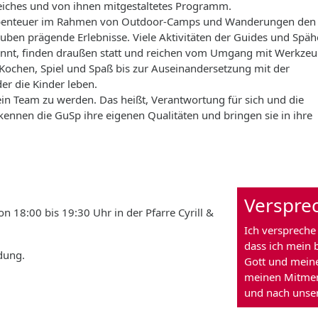
iches und von ihnen mitgestaltetes Programm.
Abenteuer im Rahmen von Outdoor-Camps und Wanderungen den
en prägende Erlebnisse. Viele Aktivitäten der Guides und Spähe
nnt, finden draußen statt und reichen vom Umgang mit Werkzeu
chen, Spiel und Spaß bis zur Auseinandersetzung mit der
der die Kinder leben.
 ein Team zu werden. Das heißt, Verantwortung für sich und die
ennen die GuSp ihre eigenen Qualitäten und bringen sie in ihre
Verspre
18:00 bis 19:30 Uhr in der Pfarre Cyrill &
Ich verspreche
dass ich mein b
dung.
Gott und mein
meinen Mitmen
und nach unse