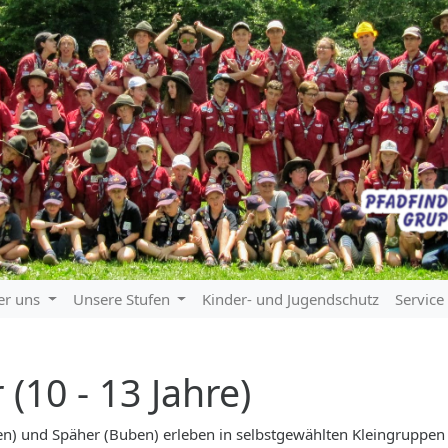
er uns
Unsere Stufen
Kinder- und Jugendschutz
Servic
(10 - 13 Jahre)
n) und Späher (Buben) erleben in selbstgewählten Kleingruppen